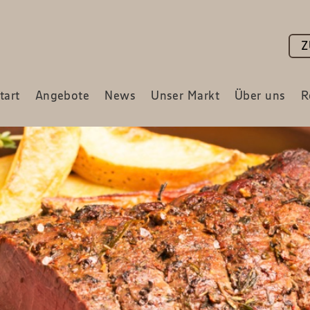
Z
tart
Angebote
News
Unser Markt
Über uns
R